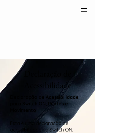
Declaração de
Acessibilidade
Declaração de Acessibilidade
para Switch ON, Pilates e
Movimento
Esta é uma declaração de
acessibilidade da Switch ON,