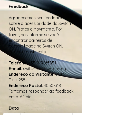
Feedback
Agradecemos seu feedback
sobre a acessibilidade do Switch
ON, Pilates e Movimento. Por
favor, nos informe se você
encontrar barreiras de
acessibilidade no Switch ON,
Pilates e Movimento:
Telefone:
+351918265854
E-mail:
switch-on@switch-on.pt
Endereço do Visitante:
Julio
Dinis 238
Endereço Postal:
4050-318
Tentamos responder ao feedback
em até 1 dia.
Data