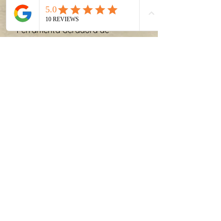
Esta declaração foi criada em 11
de setembro de 2024 usando a
Ferramenta Geradora de
Declaração de Acessibilidade do
W3C.
This statement was created on 11
September 2024 using the
W3C
Accessibility Statement
Generator Tool
.
Switch ON
+351938 052 461
switch-on@switch-on.pt
Rua de Júlio Dinis 238,
4050-318