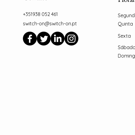
+351938 052 461
Segund
switch-on@switch-on.pt
Quinta
Sexta
Sábado
Domin