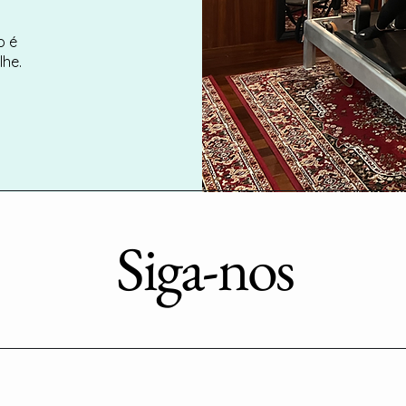
o é
he.
Siga-nos