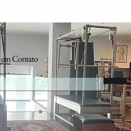
 em Contato
qui!
Su