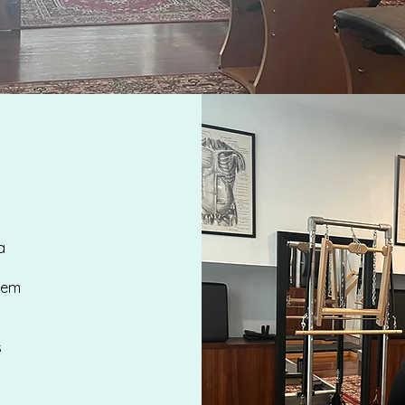
a
gem
s